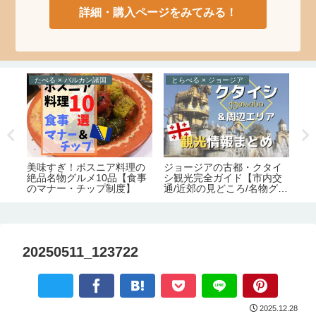
詳細・購入ページをみてみる！
たべる × バルカン諸国
とらべる × ジョージア
ジョージアの古都・クタイ
な
美味すぎ！ボスニア料理の
【
シ観光完全ガイド【市内交
品
絶品名物グルメ10品【食事
で
通/近郊の見どころ/名物グル
のマナー・チップ制度】
と
メ/宿情報】
情
20250511_123722
2025.12.28