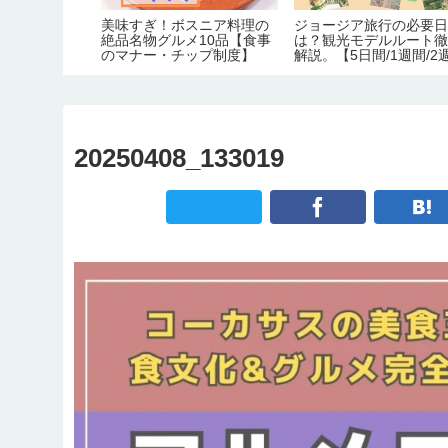
行におすすめ
美味すぎ！ボスニア料理の
ジョージア旅行の必要
ゃない？在住
絶品名物グルメ10品【食事
は？観光モデルルート
月別の気候。
のマナー・チップ制度】
解説。【5日間/1週間/2
間】
20250408_133019