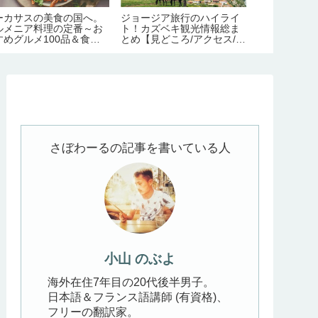
ーカサスの美食の国へ。
ジョージア旅行のハイライ
超複雑！イス
ルメニア料理の定番～お
ト！カズベキ観光情報総ま
所のフェリー
すめグルメ100品＆食文
とめ【見どころ/アクセス/必
全ガイド【運
完全ガイド
要日数/季節/宿泊/注意点】
金・主な路線
さぼわーるの記事を書いている人
小山 のぶよ
海外在住7年目の20代後半男子。
日本語＆フランス語講師 (有資格)、
フリーの翻訳家。