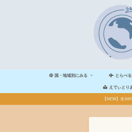
国・地域別にみる
とらべる
えでぃとり
【NEW】全3