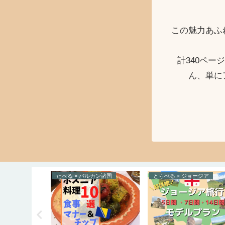
この魅力あふ
計340ペ
ん、単に
ルトガル
たべる × バルカン諸国
とらべる × ジョージア