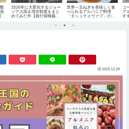
日数
2026年に大変化するジョー
世界一玉ねぎを美味しく食
コ
徹底
ジア入国＆滞在制度をまと
べられるアルバニア料理
ア
週
めてみた件【旅行保険義務
「タシュチェヴァプ」のレ
す
化｜労働許可証＆滞在許可
シピ・作り方【のぶよキッ
化
証の義務化｜観光地化の弊
チン#16】
害】
2025.12.28