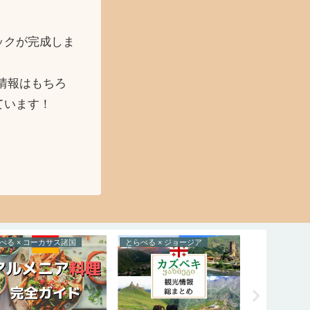
ックが完成しま
情報はもちろ
ています！
べる × コーカサス諸国
とらべる × ジョージア
とらべる × ト