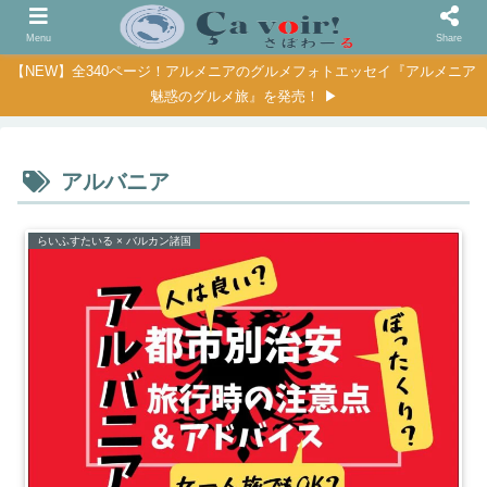
Menu
Share
【NEW】全340ページ！アルメニアのグルメフォトエッセイ『アルメニア
魅惑のグルメ旅』を発売！ ▶
アルバニア
らいふすたいる × バルカン諸国