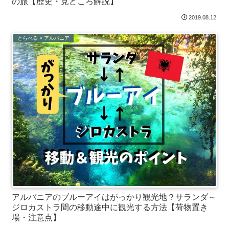
の旅【歴史・見どころ解説】
2019.08.12
とらべる × アルバニア
アルバニアのブルーアイはがっかり観光地？サランダ～
ジロカストラ間の移動途中に観光する方法【荷物置き
場・注意点】