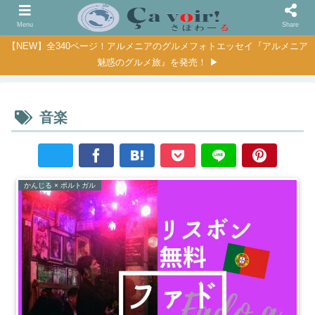
Menu
Share
【NEW】全340ページ！アルメニアのグルメフォトエッセイ『アルメニア
魅惑のグルメ旅』を発売！ ▶
音楽
かんじる × ポルトガル