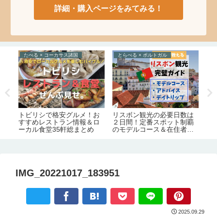
詳細・購入ページをみてみる！
たべる × コーカサス諸国
とらべる × ポルトガル
と
トビリシで格安グルメ！お
イ
リスボン観光の必要日数は
リ
すすめレストラン情報＆ロ
ま
２日間！定番スポット制覇
ル
ーカル食堂35軒総まとめ
/必
のモデルコース＆在住者か
市
】
らのアドバイス【デイトリ
安
ップ先情報も】
IMG_20221017_183951
2025.09.29