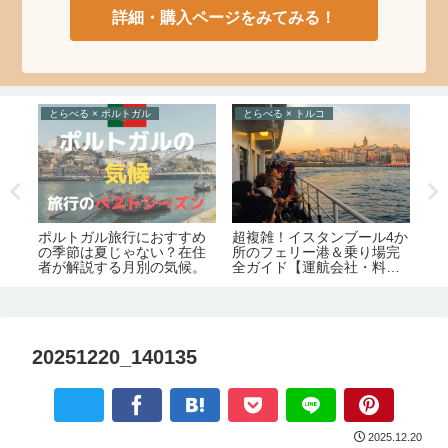
詳細・購入ページをみてみる！
とらべる × ポルトガル
とらべる × トルコ
と
イ
ポルトガル旅行におすすめ
超複雑！イスタンブール4か
リ
交
の季節は夏じゃない？在住
所のフェリー港＆乗り場完
ル
グル
者が解説する月別の気候。
全ガイド【運航会社・料
市
金・主な路線】
安
20251220_140135
2025.12.20