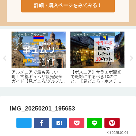
詳細・購入ページをみてみる！
とらべる × アルメニア
とらべる × ボスニア・ヘルツェゴビナ
た
ョー
アルメニアで最も美しい
ト
【ボスニア】サラエボ観光
と
町！古都ギュムリ観光完全
す
で絶対にするべき10のこ
務
ガイド【見どころ/グルメ/季
ー
と。【見どころ・ホステル
可
節/必要日数/アクセス/宿
情報】
弊
泊】
IMG_20250201_195653
2025.02.04