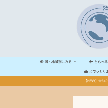
国・地域別にみる
とらべる
えでぃとり
【NEW】全3