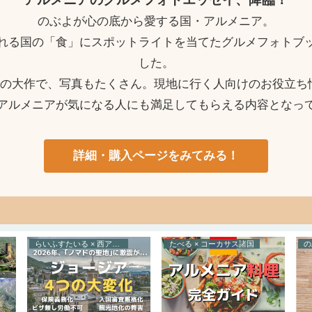
のぶよが心の底から愛する国・アルメニア。
れる国の「食」にスポットライトを当てたグルメフォトブ
した。
ージの大作で、写真もたくさん。現地に行く人向けのお役立ち
アルメニアが気になる人にも満足してもらえる内容となっ
詳細・購入ページをみてみる！
らいふすたいる × 西アジア
たべる × コーカサス諸国
の