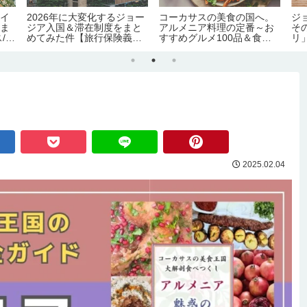
ライ
2026年に大変化するジョー
コーカサスの美食の国へ。
ジ
総ま
ジア入国＆滞在制度をまと
アルメニア料理の定番～お
そ
/必
めてみた件【旅行保険義務
すすめグルメ100品＆食文
リ
点】
化｜労働許可証＆滞在許可
化完全ガイド
ぶ
証の義務化｜観光地化の弊
害】
2025.02.04