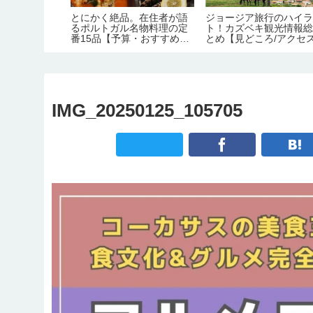
古都・クタイ
とにかく絶品。在住者が語
ジョージア旅行のハイ
イド【市内交
るポルトガル名物料理の定
ト！カズベキ観光情報
ころ/名物グル
番15品【予算・おすすめレ
とめ【見どころ/アクセス
ストラン情報】
要日数/季節/宿泊/注意
IMG_20250125_105705