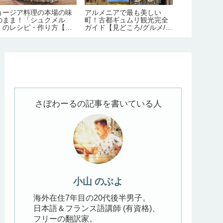
ョージア料理の本場の味
アルメニアで最も美しい
ジョージアの
のまま！「シュクメル
町！古都ギュムリ観光完全
180ヶ所ぜん
」のレシピ・作り方【の
ガイド【見どころ/グルメ/季
エリア別｜定
よキッチン#11】
節/必要日数/アクセス/宿
で】
泊】
さぼわーるの記事を書いている人
小山 のぶよ
海外在住7年目の20代後半男子。
日本語＆フランス語講師 (有資格)、
フリーの翻訳家。