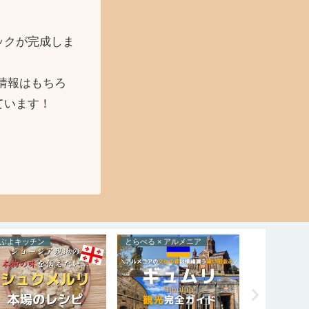
ックが完成しま
情報はもちろ
ています！
ぶよキッチン
とらべる × アルメニア
とらべる × 