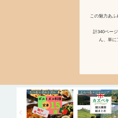
この魅力あふ
計340ペ
ん、単に
ョージア
たべる × ポルトガル
とらべる × ジョージア