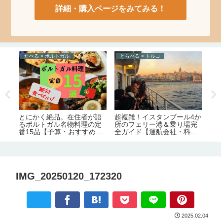
詳細・購入ページをみてみる！
たべる × ポルトガル
とらべる × トルコ
た
ト
テ
とにかく絶品。在住者が語
超複雑！イスタンブール4か
す
る
るポルトガル名物料理の定
所のフェリー港＆乗り場完
ー
番15品【予算・おすすめレ
全ガイド【運航会社・料
ストラン情報】
金・主な路線】
IMG_20250120_172320
2025.02.04