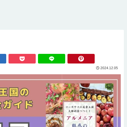
日数
ジョージア旅行のハイライ
2026年最新！ジョージアの
ア
徹底
ト！カズベキ観光情報総ま
物価が高いので愚痴りたい
町
週
とめ【見どころ/アクセス/必
件【旅行1日の予算/1ヶ月の
ガ
要日数/季節/宿泊/注意点】
生活費】
節
泊
2024.12.05