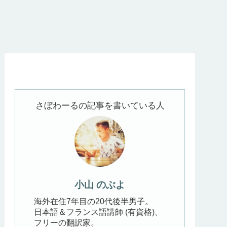
ルメニアで最も美しい
ジョージア料理の本場の味
美味すぎ！ボ
！古都ギュムリ観光完全
そのまま！「シュクメル
絶品名物グル
イド【見どころ/グルメ/季
リ」のレシピ・作り方【の
のマナー・チ
/必要日数/アクセス/宿
ぶよキッチン#11】
】
さぼわーるの記事を書いている人
小山 のぶよ
海外在住7年目の20代後半男子。
日本語＆フランス語講師 (有資格)、
フリーの翻訳家。