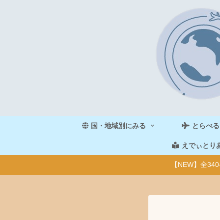
国・地域別にみる
とらべる
えでぃとり
【NEW】全3