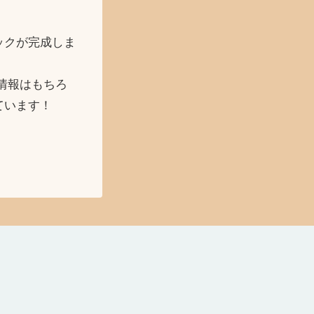
ックが完成しま
情報はもちろ
ています！
らべる × アルメニア
のぶよキッチン
たべる × バ