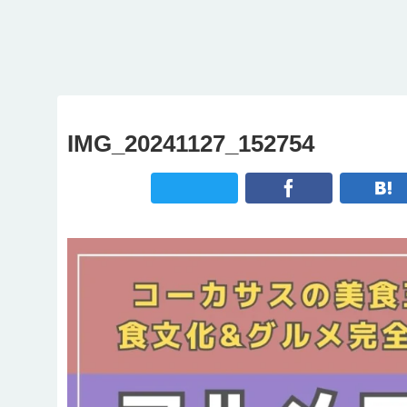
タンブール4か
絶望の海(または、膿)
ジョージア旅行の必要
港＆乗り場完
は？観光モデルルート
航会社・料
解説。【5日間/1週間/2
】
間】
IMG_20241127_152754