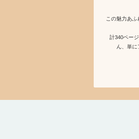
この魅力あふ
計340ペ
ん、単に
コ
えでぃとりある
とらべる × ジョージア