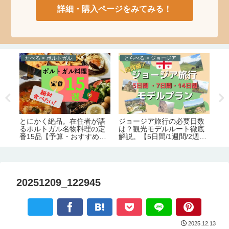
詳細・購入ページをみてみる！
たべる × ポルトガル
とらべる × ジョージア
え
ョー
ジョージア旅行の必要日数
絶
とにかく絶品。在住者が語
と
は？観光モデルルート徹底
るポルトガル名物料理の定
務
解説。【5日間/1週間/2週
番15品【予算・おすすめレ
可
間】
ストラン情報】
弊
20251209_122945
2025.12.13