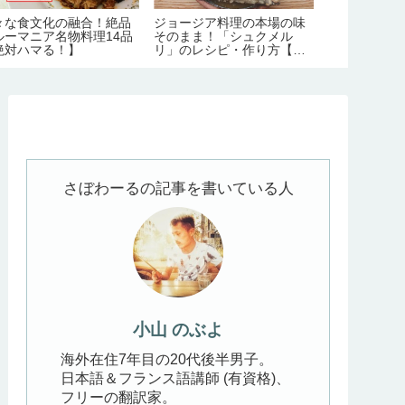
々な食文化の融合！絶品
ジョージア料理の本場の味
2026年最
ルーマニア名物料理14品
そのまま！「シュクメル
物価が高いの
絶対ハマる！】
リ」のレシピ・作り方【の
件【旅行1日
ぶよキッチン#11】
生活費】
さぼわーるの記事を書いている人
小山 のぶよ
海外在住7年目の20代後半男子。
日本語＆フランス語講師 (有資格)、
フリーの翻訳家。