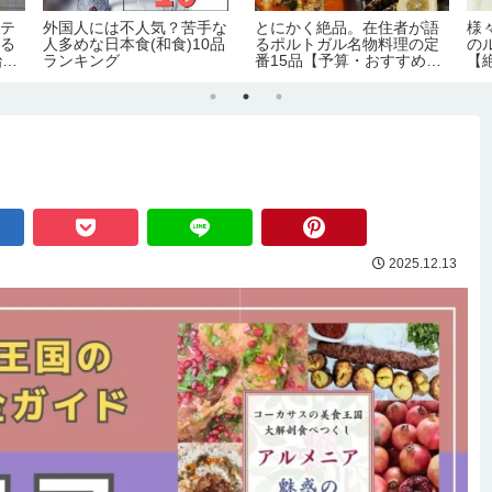
ホテ
外国人には不人気？苦手な
とにかく絶品。在住者が語
様
語る
人多めな日本食(和食)10品
るポルトガル名物料理の定
の
治
ランキング
番15品【予算・おすすめレ
【
】
ストラン情報】
2025.12.13