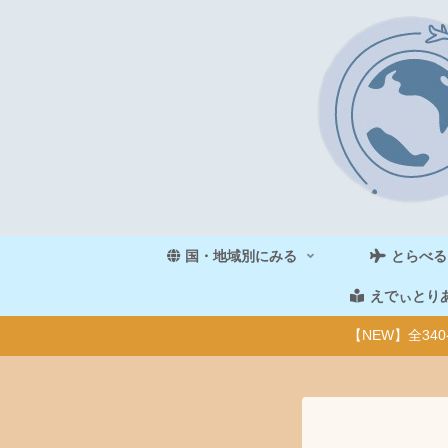
国・地域別にみる
とらべる
えでぃとり
【NEW】全3