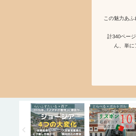
この魅力あふ
計340ペ
ん、単に
ョージア
らいふすたいる × 西アジア
とらべる × ポルトガル