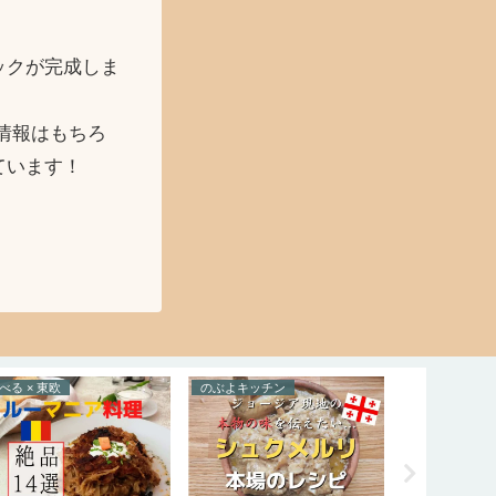
ックが完成しま
情報はもちろ
ています！
べる × 東欧
のぶよキッチン