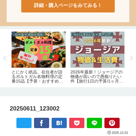
詳細・購入ページをみてみる！
たべる × ポルトガル
らいふすたいる × 西アジア
ら
2026年最新！ジョージアの
2
イ
とにかく絶品。在住者が語
物価が高いので愚痴りたい
ジ
ま
るポルトガル名物料理の定
件【旅行1日の予算/1ヶ月の
め
/必
番15品【予算・おすすめレ
生活費】
化
】
ストラン情報】
証
害
20250611_123002
2025.12.01